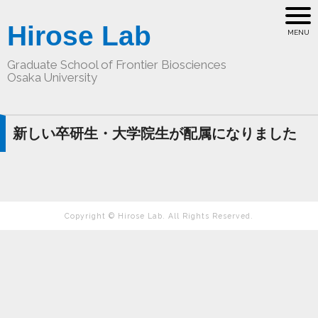
Hirose Lab
Graduate School of Frontier Biosciences
Osaka University
新しい卒研生・大学院生が配属になりました
Copyright © Hirose Lab. All Rights Reserved.