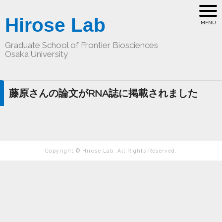
Hirose Lab
Graduate School of Frontier Biosciences
Osaka University
藤原さんの論文がRNA誌に掲載されました
Copyright © Hirose Lab. All Rights Reserved.